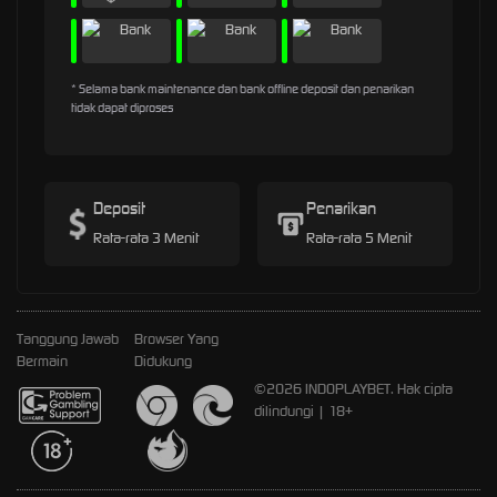
* Selama bank maintenance dan bank offline deposit dan penarikan
tidak dapat diproses
Deposit
Penarikan
Rata-rata 3 Menit
Rata-rata 5 Menit
Tanggung Jawab
Browser Yang
Bermain
Didukung
©2026 INDOPLAYBET. Hak cipta
dilindungi | 18+