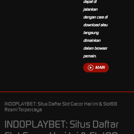
dapat di
jalankan
dengan cara di
download atau
langsung
dimainkan
dalam browser
pemain.
MAIN
INDOPLAYBET: Situs Daftar Slot Gacor Hari Ini & Slot88
Resmi Terpercaya
INDOPLAYBET: Situs Daftar