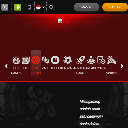
MASUK
DAFTAR
HOT
SLOTS
LIVE
RACE
TOGEL
OLAHRAGA
CRASH
ARCADE
POKER
E-
SABUN
GAMES
CASINO
GAME
SPORTS
AYAM
Microgaming
adalah salah
satu pemimpin
dunia dalam