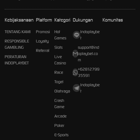
Kebijaksanaan
Platform
Kategori
Dukungan
Komunitas
TENTANG KAMI
Promosi
Hot
Indoplaybe
Games
t
RESPONSIBLE
Loyalty
GAMBLING
Slots
support@ind
Referral
oplaybet.co
PERATURAN
Live
m
INDOPLAYBET
Casino
+62812799
Race
35591
Togel
Indoplaybe
Olahraga
t
Crash
Game
Arcade
Poker
E-Sports