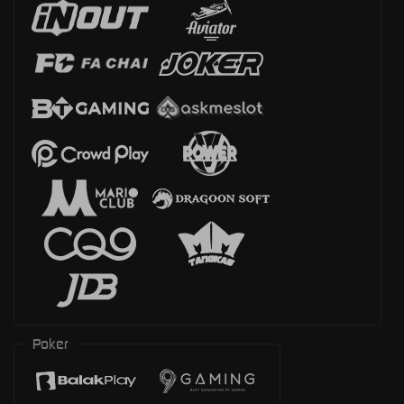
Poker