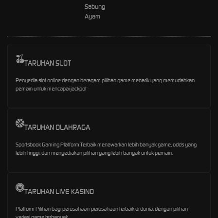
Sabung
Ayam
TARUHAN SLOT
Penyedia slot online dengan beragam pilihan game menarik yang memudahkan
pemain untuk mencapai jackpot
TARUHAN OLAHRAGA
Sportsbook Gaming Platform Terbaik menawarkan lebih banyak game, odds yang
lebih tinggi, dan menyediakan pilihan yang lebih banyak untuk pemain.
TARUHAN LIVE KASINO
Platform Pilihan bagi perusahaan-perusahaan terbaik di dunia, dengan pilihan
variasi game terbanyak