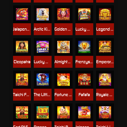
Jalapeno 2
Arctic King
Golden Wuzetian
Lucky Wheel
Legend of Aztec
Cleopatra
Lucky Wheel Deluxe
Almighty Zeus
Frenzyshot
Emperor Auspicious
Taichi Fortuna
The LIttle Witch
Fortune Cat
Fafafa
Royale Expedition