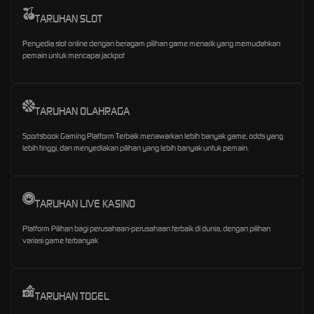
TARUHAN SLOT
Penyedia slot online dengan beragam pilihan game menarik yang memudahkan
pemain untuk mencapai jackpot
TARUHAN OLAHRAGA
Sportsbook Gaming Platform Terbaik menawarkan lebih banyak game, odds yang
lebih tinggi, dan menyediakan pilihan yang lebih banyak untuk pemain.
TARUHAN LIVE KASINO
Platform Pilihan bagi perusahaan-perusahaan terbaik di dunia, dengan pilihan
variasi game terbanyak
TARUHAN TOGEL