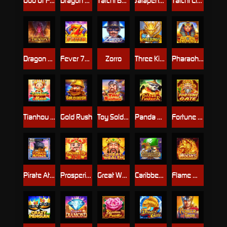
God Of Fortune
Dragon Tiles
Taichi Boy
Jalapeno Burst
Taichi Lion Dance
Dragon Treasure
Fever 777
Zorro
Three Kings
Pharaoh Treasures
Tianhou Mazu
Gold Rush
Toy Soldiers
Panda Warrior
Fortune Gate
Pirate Attack
Prosperity 168
Great Wealth
Caribbean Treasure
Flame Wolves